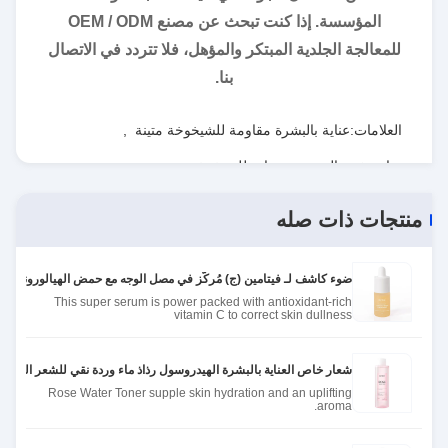
المؤسسة. إذا كنت تبحث عن مصنع OEM / ODM
للمعالجة الجلدية المبتكر والمؤهل، فلا تتردد في الاتصال
بنا.
العلامات:
عناية بالبشرة مقاومة للشيخوخة متينة
,
عناية تفتيح البشرة ومضادة للشيخوخة
,
خلاصة للوجه غير ضارة
منتجات ذات صله
ضوء كاشف لـ فيتامين (ج) مُركّز في مصل الوجه مع حمض الهيالورونيك
This super serum is power packed with antioxidant-rich
vitamin C to correct skin dullness
شعار خاص العناية بالبشرة الهيدروسول رذاذ ماء وردة نقي للشعر الوردة ا
Rose Water Toner supple skin hydration and an uplifting
aroma.