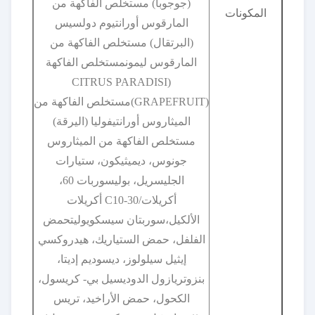
(جوجوبا) مستخلص الفاكهة من
المكونات
المارقوس أورانتيوم دولسيس
(البرتقال) مستخلص الفاكهة من
المارقوس ليمونمستخلص الفاكهة
(CITRUS PARADISI
(GRAPEFRUIT)مستخلص الفاكهة من
الميثاروس أورانتيفوليا (اليرقة)
مستخلص الفاكهة من الميثاروس
جونوس، ديميثيكون، ستيارات
الجليسريل، بوليسوربات 60،
أكريلات/C10-30 أكريلات
الألكيل،سوربتان سيسكويوليتحمض
الفلفل، حمض الستياريك، هيدروكسي
إيثيل سيلولوز، ديسوديم إديتا،
بنزوتريازول الدوديسيل بي- كريسول،
الكحول، حمض الأراخيد، تريس