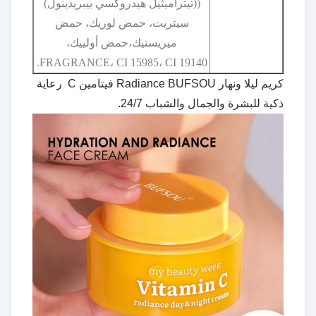
((تيتراميثيل هيدروكسي بيبريدينول)
سيتريت، حمض لوريك، حمض
ميريستيك،حمض أولييك،
FRAGRANCE، CI 15985، CI 19140.
كريم ليلا ونهار Radiance BUFSOU فيتامين C ‬ رعاية
ذكية للبشرة والجمال والشباب 24/7.