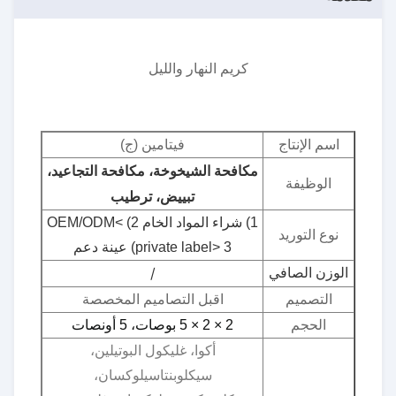
كريم النهار والليل
اسم الإنتاج
فيتامين (ج)
مكافحة الشيخوخة، مكافحة التجاعيد،
الوظيفة
تبييض، ترطيب
1) شراء المواد الخام 2) OEM/ODM<
نوع التوريد
private label> 3) عينة دعم
/
الوزن الصافي
التصميم
اقبل التصاميم المخصصة
الحجم
2 × 2 × 5 بوصات، 5 أونصات
أكوا، غليكول البوتيلين،
سيكلوبنتاسيلوكسان،