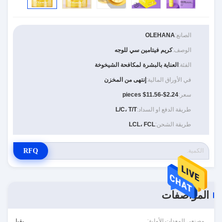
الصانع:
OLEHANA
الوصف:
كريم فيتامين سي للوجه
الفئة:
العناية بالبشرة لمكافحة الشيخوخة
في الأوراق المالية:
إنتهى من المخزن
سعر:
$2.24-$11.56 pieces
طريقة الدفع او السداد:
L/C، T/T
طريقة الشحن:
LCL، FCL
RFQ
المواصفات
مصنعي المعدات الأولية:
يقبل