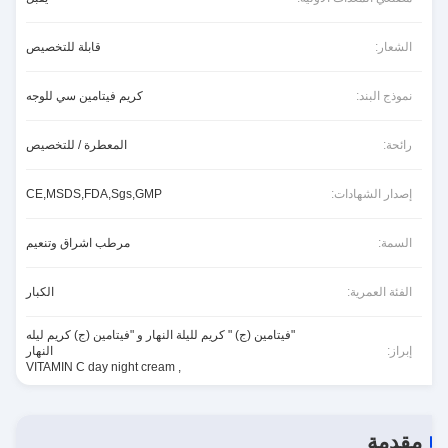
الشعار:
قابلة للتخصيص
نموذج البند:
كريم فيتامين سي للوجه
رائحة:
المعطرة / للتخصيص
إصدار الشهادات:
CE,MSDS,FDA,Sgs,GMP
السمة:
مرطب اشراق وتنعيم
الفئة العمرية:
الكبار
"فيتامين (ج) " كريم لليلة النهار و "فيتامين (ج) كريم ليله
إبراز:
النهار
VITAMIN C day night cream
,
مقدمة