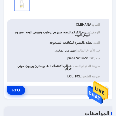
الصانع:
OLEHANA
الوصف:
سيروم الكركم للوجه، سيروم ترطيب وتبييض الوجه، سيروم
تبييض الوجه
الفئة:
العناية بالبشرة لمكافحة الشيخوخة
في الأوراق المالية:
إنتهى من المخزن
سعر:
$1.56-$2.56 piece
طريقة الدفع او السداد:
خطاب الاعتماد، T/T، ويسترن يونيون، موني
جرام
طريقة الشحن:
LCL، FCL
RFQ
المواصفات