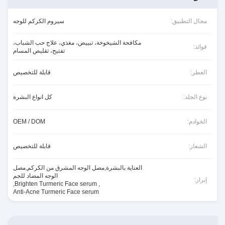
مجال التطبيق:
سيروم الكركم للوجه
مكافحة الشيخوخة، تبييض، مغذي، علاج حب الشباب،
فوائد:
تفتيح، تقليص المسام
العطر:
قابلة للتخصيص
نوع الجلد:
كل انواع البشرة
الخوادم:
OEM / DOM
الشعار:
قابلة للتخصيص
العناية بالبشرة,مصل الوجه المشرق من الكركم,مصل
الوجه المضاد للجم
إبراز:
,
Brighten Turmeric Face serum
,
Anti-Acne Turmeric Face serum