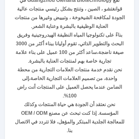
تقع Guangzhou Olehana Biotechnology في
قوانغتشو ، الصين ، وتنتج بشكل رئيسي منتجات عالية
الجودة لمكافحة الشيخوخة ، وتبييض وغيرها من منتجات
العناية الوظيفية بالبشرة وعناية الشعر.
بناءً على تكنولوجيا المياه النظيفة الهيدروجينية وفريق
البحث والتطوير الذاتي، تقوم أوليانا ببناء أكثر من 3000
صيغة ناضجة،ساعد أكثر من 100 عميل على بناء علامة
تجارية خاصة بهم لمنتجات العناية بالبشرة.
نحن نقدم خدمة منتجات العلامات التجارية من محطة
واحدة، من تصميم العلامات التجارية الخاصة،إلى
الضامن عندما يحصل العميل على المنتجات أنت راض
100%.
نحن نعتقد أن الجودة هي حياة المنتجات وكذلك
المؤسسة. إذا كنت تبحث عن مصنع OEM / ODM
للمعالجة الجلدية المبتكر والمؤهل، فلا تتردد في الاتصال
بنا.