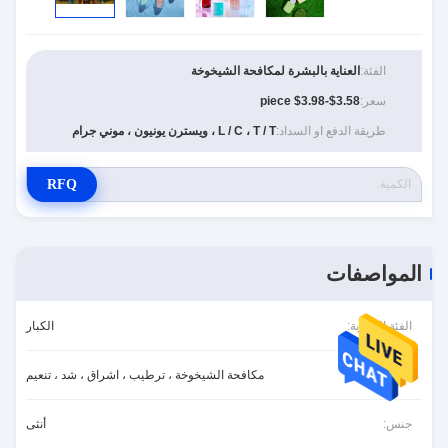
الفئة:
العناية بالبشرة لمكافحة الشيخوخة
سعر:
$3.58-$3.98 piece
طريقة الدفع او السداد:
L / C ، T / T ، ويسترن يونيون ، موني جرام
RFQ
المواصفات
الفئة العمرية:
الكبار
سمات:
مكافحة الشيخوخة ، ترطيب ، اشراق ، شد ، تنعيم
جنس:
أنثى