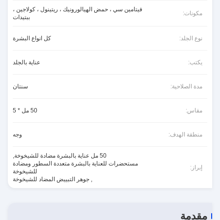
فيتامين سي ، حمض الهيالورونيك ، ريتينول ، كولاجين ،
مكونات:
ببتيدات
نوع الجلد:
كل انواع البشرة
يكتب:
عناية بالجلد
مدة الصلاحية:
سنتان
مقاس:
50 مل * 5
منطقة الهدف:
وجه
50 مل عناية بالبشرة مضادة للشيخوخة
,
مستحضرات للعناية بالبشرة متعددة السطور ومضادة
إبراز:
للشيخوخة
,
جوهر التبييض المضاد للشيخوخة
مقدمة