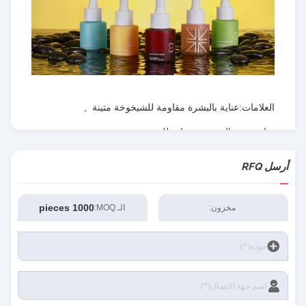
العلامات:
عناية بالبشرة مقاومة للشيخوخة متينة
,
عناية تفتيح البشرة ومضادة للشيخوخة
,
خلاصة للوجه غير ضارة
أرسل RFQ
1000 pieces
مخزون:
الـ MOQ: